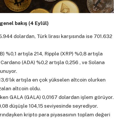
genel bakış (4 Eylül)
944 dolardan, Türk lirası karşısında ise 701.632
%0,1 artışla 214, Ripple (XRP) %0,8 artışla
Cardano (ADA) %0,2 artışla 0,256 , ve Solana
lunuyor.
,6′lık artışla en çok yükselen altcoin olurken
alan altcoin oldu.
rken GALA (GALA) 0,0167 dolardan işlem görüyor.
0,08 düşüşle 104,15 seviyesinde seyrediyor.
arındayken kripto para piyasasının toplam değeri