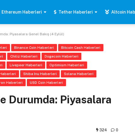
Ethereum Haberleri
Tether Haberleri
Altcoin Hab
mda: Piyasalara Genel Bakış (4 Eylül)
leri
Binance Coin Haberleri
Bitcoin Cash Haberleri
ri
Chiliz Haberleri
Dogecoin Haberleri
ri
Livepeer Haberleri
Optimism Haberleri
Haberleri
Shiba Inu Haberleri
Solana Haberleri
ron Haberleri
USD Coin Haberleri
 Ne Durumda: Piyasalara
324
0