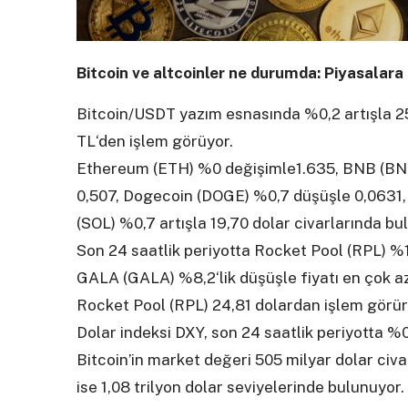
Bitcoin ve altcoinler ne durumda: Piyasalara 
Bitcoin/USDT yazım esnasında %0,2 artışla 25.
TL‘den işlem görüyor.
Ethereum (ETH) %0 değişimle1.635, BNB (BNB) 
0,507, Dogecoin (DOGE) %0,7 düşüşle 0,0631, 
(SOL) %0,7 artışla 19,70 dolar civarlarında bu
Son 24 saatlik periyotta Rocket Pool (RPL) %13
GALA (GALA) %8,2‘lik düşüşle fiyatı en çok az
Rocket Pool (RPL) 24,81 dolardan işlem görü
Dolar indeksi DXY, son 24 saatlik periyotta %
Bitcoin’in market değeri 505 milyar dolar civ
ise 1,08 trilyon dolar seviyelerinde bulunuyor.