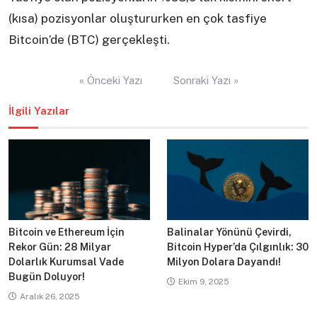
(kısa) pozisyonlar oluştururken en çok tasfiye
Bitcoin’de (BTC) gerçekleşti.
Yazı
« Önceki Yazı
Sonraki Yazı »
gezinmesi
İlgili Yazılar
Bitcoin ve Ethereum İçin
Balinalar Yönünü Çevirdi,
Rekor Gün: 28 Milyar
Bitcoin Hyper’da Çılgınlık: 30
Dolarlık Kurumsal Vade
Milyon Dolara Dayandı!
Bugün Doluyor!
Ekim 9, 2025
Aralık 26, 2025