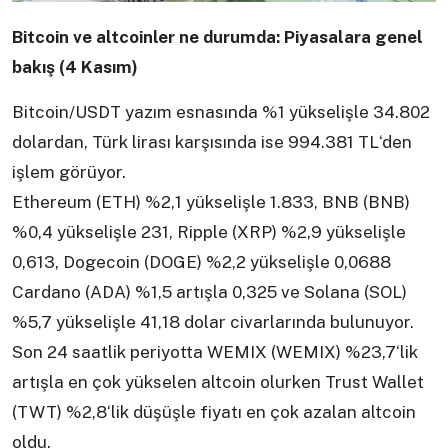
Bitcoin ve altcoinler ne durumda: Piyasalara genel
bakış (4 Kasım)
Bitcoin/USDT yazım esnasında %1 yükselişle 34.802
dolardan, Türk lirası karşısında ise 994.381 TL‘den
işlem görüyor.
Ethereum (ETH) %2,1 yükselişle 1.833, BNB (BNB)
%0,4 yükselişle 231, Ripple (XRP) %2,9 yükselişle
0,613, Dogecoin (DOGE) %2,2 yükselişle 0,0688
Cardano (ADA) %1,5 artışla 0,325 ve Solana (SOL)
%5,7 yükselişle 41,18 dolar civarlarında bulunuyor.
Son 24 saatlik periyotta WEMIX (WEMIX) %23,7‘lik
artışla en çok yükselen altcoin olurken Trust Wallet
(TWT) %2,8‘lik düşüşle fiyatı en çok azalan altcoin
oldu.