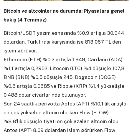
Bitcoin ve altcoinler ne durumda: Piyasalara genel
bakış (4 Temmuz)
Bitcoin/USDT yazım esnasında %0,9 artışla 30.944
dolardan, Türk lirası karşısında ise 813.067 TL‘den
işlem görüyor.
Ethereum (ETH) %0,2 artışla 1.949, Cardano (ADA)
%1,1 artışla 0,2952, Litecoin (LTC) %4 düşüşle 107,8
BNB (BNB) %0,5 düşüşle 245, Dogecoin (DOGE)
%0,6 artışla 0,0685 ve Ripple (XRP) %1,4 yükselişle
0,488 dolar civarlarında bulunuyor.
Son 24 saatlik periyotta Aptos (APT) %10,1′lik artışla
en çok yükselen altcoin olurken Flow (FLOW)
%8,8‘lik düşüşle fiyatı en çok azalan altcoin oldu.
Aptos (APT) 8,09 dolardan işlem görürken Flow