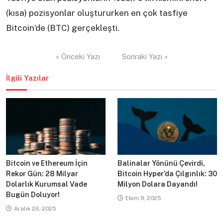
(kısa) pozisyonlar oluştururken en çok tasfiye
Bitcoin’de (BTC) gerçekleşti.
Yazı
« Önceki Yazı
Sonraki Yazı »
gezinmesi
İlgili Yazılar
Bitcoin ve Ethereum İçin
Balinalar Yönünü Çevirdi,
Rekor Gün: 28 Milyar
Bitcoin Hyper’da Çılgınlık: 30
Dolarlık Kurumsal Vade
Milyon Dolara Dayandı!
Bugün Doluyor!
Ekim 9, 2025
Aralık 26, 2025