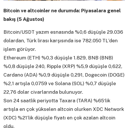
Bitcoin ve altcoinler ne durumda: Piyasalara genel
bakış (5 Ağustos)
Bitcoin/USDT yazım esnasında %0,6 düşüşle 29.036
dolardan, Türk lirası karşısında ise 782.050 TL‘den
işlem görüyor.
Ethereum (ETH) %0,3 düşüşle 1.829, BNB (BNB)
%0,8 düşüşle 240, Ripple (XRP) %5,9 düşüşle 0,622,
Cardano (ADA) %0,9 düşüşle 0,291, Dogecoin (DOGE)
%2,1 artışla 0,0759 ve Solana (SOL) %0,7 düşüşle
22,76 dolar civarlarında bulunuyor.
Son 24 saatlik periyotta Taxara (TARA) %65′lik
artışla en çok yükselen altcoin olurken XDC Network
(XDC) %21‘lik düşüşle fiyatı en çok azalan altcoin
oldu.