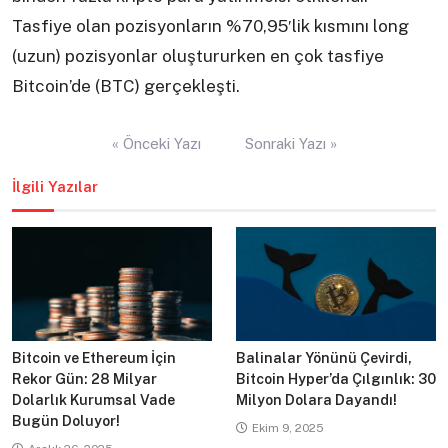
Tasfiye olan pozisyonların %70,95′lik kısmını long
(uzun) pozisyonlar oluştururken en çok tasfiye
Bitcoin’de (BTC) gerçekleşti.
Yazı
« Önceki Yazı
Sonraki Yazı »
gezinmesi
İlgili Yazılar
Bitcoin ve Ethereum İçin
Balinalar Yönünü Çevirdi,
Rekor Gün: 28 Milyar
Bitcoin Hyper’da Çılgınlık: 30
Dolarlık Kurumsal Vade
Milyon Dolara Dayandı!
Bugün Doluyor!
Ekim 9, 2025