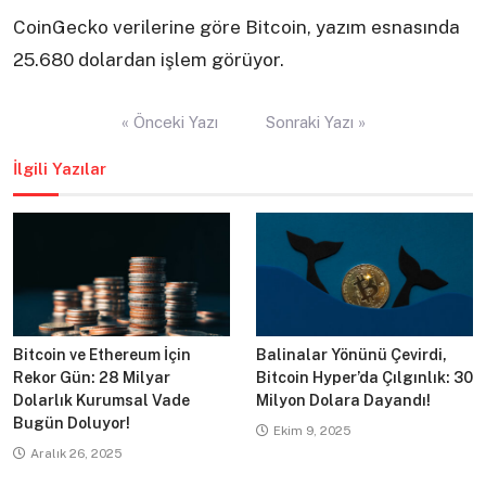
CoinGecko verilerine göre Bitcoin, yazım esnasında
25.680 dolardan işlem görüyor.
Yazı
« Önceki Yazı
Sonraki Yazı »
gezinmesi
İlgili Yazılar
Bitcoin ve Ethereum İçin
Balinalar Yönünü Çevirdi,
Rekor Gün: 28 Milyar
Bitcoin Hyper’da Çılgınlık: 30
Dolarlık Kurumsal Vade
Milyon Dolara Dayandı!
Bugün Doluyor!
Ekim 9, 2025
Aralık 26, 2025