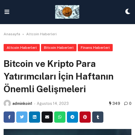
Skip
to
content
Anasayfa
»
Altcoin Haberleri
Altcoin Haberleri
Bitcoin Haberleri
Finans Haberleri
Bitcoin ve Kripto Para
Yatırımcıları İçin Haftanın
Önemli Gelişmeleri
adminkoin1
-
Ağustos 14, 2023
349
0