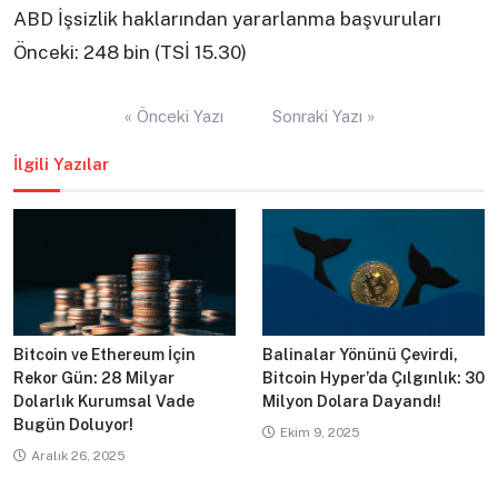
ABD İşsizlik haklarından yararlanma başvuruları
Önceki: 248 bin (TSİ 15.30)
Yazı
« Önceki Yazı
Sonraki Yazı »
gezinmesi
İlgili Yazılar
Bitcoin ve Ethereum İçin
Balinalar Yönünü Çevirdi,
Rekor Gün: 28 Milyar
Bitcoin Hyper’da Çılgınlık: 30
Dolarlık Kurumsal Vade
Milyon Dolara Dayandı!
Bugün Doluyor!
Ekim 9, 2025
Aralık 26, 2025