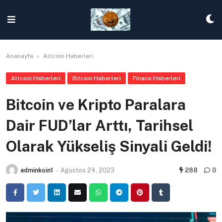
Skip
to
content
Anasayfa
»
Altcoin Haberleri
Altcoin Haberleri
Bitcoin Haberleri
Finans Haberleri
Bitcoin ve Kripto Paralara
Dair FUD’lar Arttı, Tarihsel
Olarak Yükseliş Sinyali Geldi!
adminkoin1
-
Ağustos 24, 2023
288
0