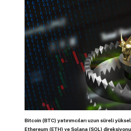
Bitcoin (BTC) yatırımcıları uzun süreli yükse
Ethereum (ETH) ve Solana (SOL) direksiyonu