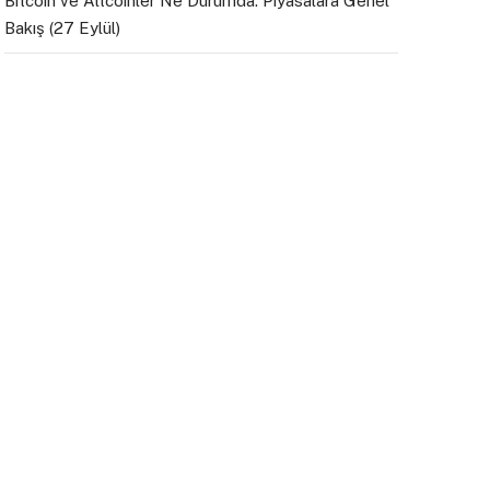
Bitcoin ve Altcoinler Ne Durumda: Piyasalara Genel
Bakış (27 Eylül)