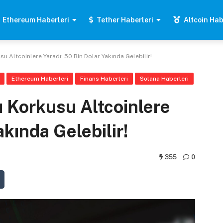
Ethereum Haberleri
Tether Haberleri
Altcoin Hab
u Altcoinlere Yaradı: 50 Bin Dolar Yakında Gelebilir!
Ethereum Haberleri
Finans Haberleri
Solana Haberleri
ı Korkusu Altcoinlere
akında Gelebilir!
355
0