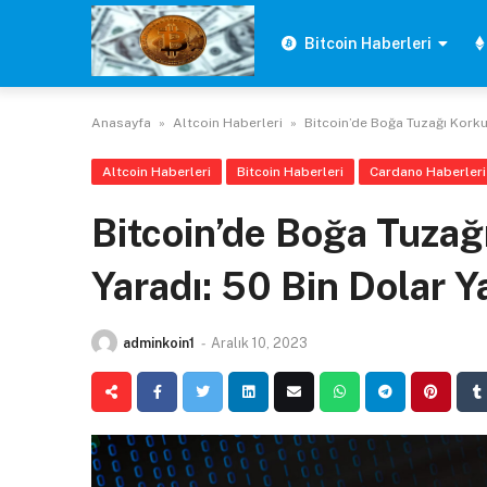
Skip
to
Bitcoin Haberleri
content
Anasayfa
»
Altcoin Haberleri
»
Bitcoin’de Boğa Tuzağı Korkus
Altcoin Haberleri
Bitcoin Haberleri
Cardano Haberleri
Bitcoin’de Boğa Tuzağ
Yaradı: 50 Bin Dolar Y
adminkoin1
-
Aralık 10, 2023