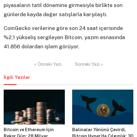
piyasaların tatil dönemine girmesiyle birlikte son
günlerde kayda değer satışlarla karşılaştı.
CoinGecko verilerine göre son 24 saat içerisinde
%2,1 yükseliş sergileyen Bitcoin, yazım esnasında
41.856 dolardan işlem görüyor.
Yazı
« Önceki Yazı
Sonraki Yazı »
gezinmesi
İlgili Yazılar
Bitcoin ve Ethereum İçin
Balinalar Yönünü Çevirdi,
Rekor Gün: 28 Milyar
Bitcoin Hyper’da Çılgınlık: 30