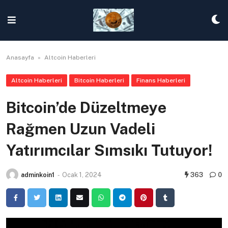
Skip
to
content
Anasayfa
»
Altcoin Haberleri
Altcoin Haberleri
Bitcoin Haberleri
Finans Haberleri
Bitcoin’de Düzeltmeye
Rağmen Uzun Vadeli
Yatırımcılar Sımsıkı Tutuyor!
adminkoin1
-
Ocak 1, 2024
363
0