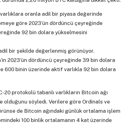
t durumda 2,26 milyon BTC kaldığına dikkat çekti.
 varlıklara oranla adil bir piyasa değerinde
ellemeye göre 2023’ün dördüncü çeyreğinde
eyreğinde 92 bin dolara yükselmesini
 adil bir şekilde değerlenmiş görünüyor.
in’in 2023’ün dördüncü çeyreğinde 39 bin dolara
 600 binin üzerinde aktif varlıkla 92 bin dolara
-20 protokolü tabanlı varlıkların Bitcoin ağı
 de olduğunu söyledi. Verilere göre Ordinals ve
 görünse de Bitcoin ağındaki günlük ortalama işlem
emindeki 100 binlik ortalamanın 4 kat üzerinde