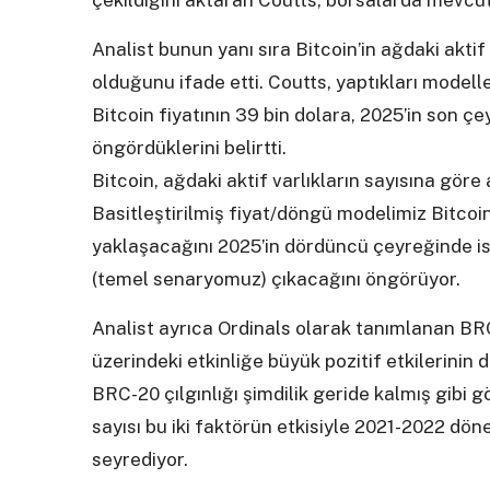
çekildiğini aktaran Coutts, borsalarda mevcu
Analist bunun yanı sıra Bitcoin’in ağdaki aktif
olduğunu ifade etti. Coutts, yaptıkları mod
Bitcoin fiyatının 39 bin dolara, 2025’in son ç
öngördüklerini belirtti.
Bitcoin, ağdaki aktif varlıkların sayısına göre
Basitleştirilmiş fiyat/döngü modelimiz Bitco
yaklaşacağını 2025’in dördüncü çeyreğinde ise
(temel senaryomuz) çıkacağını öngörüyor.
Analist ayrıca Ordinals olarak tanımlanan BRC
üzerindeki etkinliğe büyük pozitif etkilerinin
BRC-20 çılgınlığı şimdilik geride kalmış gibi
sayısı bu iki faktörün etkisiyle 2021-2022 dön
seyrediyor.