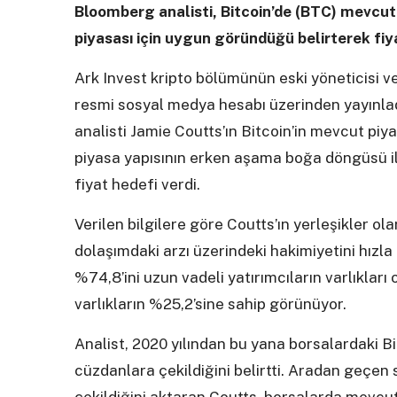
Bloomberg analisti, Bitcoin’de (BTC) mevcut 
piyasası için uygun göründüğü belirterek fiya
Ark Invest kripto bölümünün eski yöneticisi v
resmi sosyal medya hesabı üzerinden yayınlad
analisti Jamie Coutts’ın Bitcoin’in mevcut piya
piyasa yapısının erken aşama boğa döngüsü ile
fiyat hedefi verdi.
Verilen bilgilere göre Coutts’ın yerleşikler ola
dolaşımdaki arzı üzerindeki hakimiyetini hızla
%74,8’ini uzun vadeli yatırımcıların varlıkları
varlıkların %25,2’sine sahip görünüyor.
Analist, 2020 yılından bu yana borsalardaki Bi
cüzdanlara çekildiğini belirtti. Aradan geçen