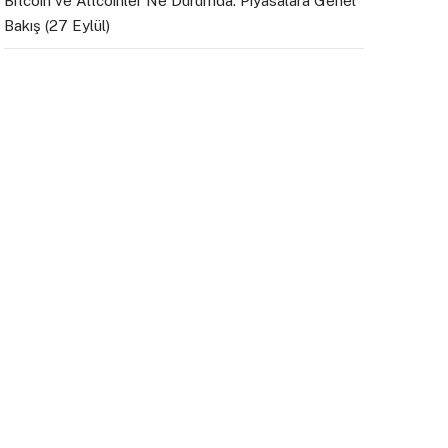
Bitcoin ve Altcoinler Ne Durumda: Piyasalara Genel
Bakış (27 Eylül)