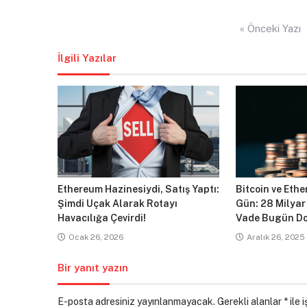
Yazı
« Önceki Yazı
gezinmesi
İlgili Yazılar
Ethereum Hazinesiydi, Satış Yaptı:
Bitcoin ve Ethe
Şimdi Uçak Alarak Rotayı
Gün: 28 Milyar
Havacılığa Çevirdi!
Vade Bugün Do
Ocak 26, 2026
Aralık 26, 2025
Bir yanıt yazın
E-posta adresiniz yayınlanmayacak.
Gerekli alanlar
*
ile 