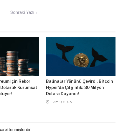
Sonraki Yazı »
reum İçin Rekor
Balinalar Yönünü Çevirdi, Bitcoin
 Dolarlık Kurumsal
Hyper’da Çılgınlık: 30 Milyon
luyor!
Dolara Dayandı!
Ekim 9, 2025
işaretlenmişlerdir