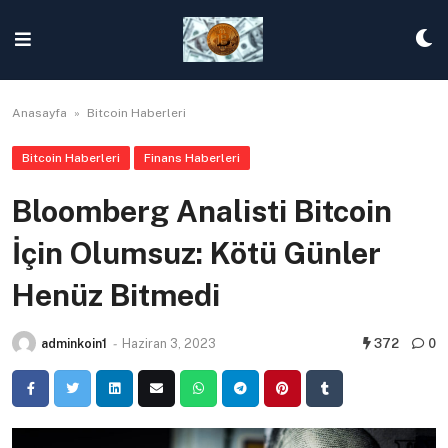
Skip
to
content
Anasayfa
»
Bitcoin Haberleri
Bitcoin Haberleri
Finans Haberleri
Bloomberg Analisti Bitcoin
İçin Olumsuz: Kötü Günler
Henüz Bitmedi
adminkoin1
-
Haziran 3, 2023
372
0