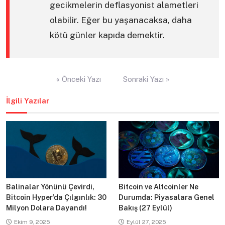
gecikmelerin deflasyonist alametleri
olabilir. Eğer bu yaşanacaksa, daha
kötü günler kapıda demektir.
Yazı
« Önceki Yazı
Sonraki Yazı »
gezinmesi
İlgili Yazılar
Balinalar Yönünü Çevirdi,
Bitcoin ve Altcoinler Ne
Bitcoin Hyper’da Çılgınlık: 30
Durumda: Piyasalara Genel
Milyon Dolara Dayandı!
Bakış (27 Eylül)
Ekim 9, 2025
Eylül 27, 2025