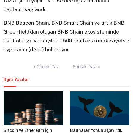
fazla işlem yapıldı ve 150.000 eşsiz cüzdanla
bağlantı sağlandı.
BNB Beacon Chain, BNB Smart Chain ve artık BNB
Greenfield’dan oluşan BNB Chain ekosisteminde
aktif olduğu varsayılan 1.500’den fazla merkeziyetsiz
uygulama (dApp) bulunuyor.
Yazı
« Önceki Yazı
Sonraki Yazı »
gezinmesi
İlgili Yazılar
Bitcoin ve Ethereum İçin
Balinalar Yönünü Çevirdi,