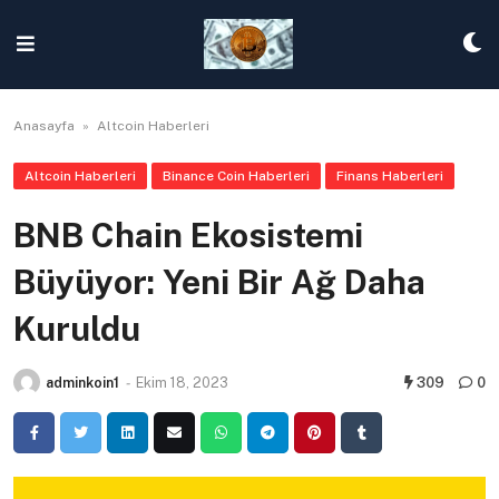
Skip
to
content
Anasayfa
»
Altcoin Haberleri
Altcoin Haberleri
Binance Coin Haberleri
Finans Haberleri
BNB Chain Ekosistemi
Büyüyor: Yeni Bir Ağ Daha
Kuruldu
adminkoin1
-
Ekim 18, 2023
309
0