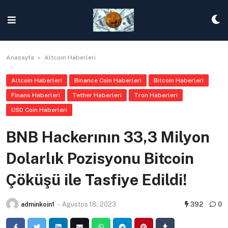
Skip
to
content
Anasayfa
»
Altcoin Haberleri
Altcoin Haberleri
Binance Coin Haberleri
Bitcoin Haberleri
Finans Haberleri
Tether Haberleri
Tron Haberleri
USD Coin Haberleri
BNB Hackerının 33,3 Milyon
Dolarlık Pozisyonu Bitcoin
Çöküşü ile Tasfiye Edildi!
adminkoin1
-
Ağustos 18, 2023
392
0