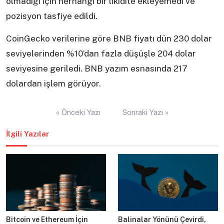
olmadığı için herhangi bir likidite ekleyemedi ve
pozisyon tasfiye edildi.
CoinGecko verilerine göre BNB fiyatı dün 230 dolar
seviyelerinden %10’dan fazla düşüşle 204 dolar
seviyesine geriledi. BNB yazım esnasında 217
dolardan işlem görüyor.
Yazı
« Önceki Yazı
Sonraki Yazı »
gezinmesi
İlgili Yazılar
Bitcoin ve Ethereum İçin
Balinalar Yönünü Çevirdi,