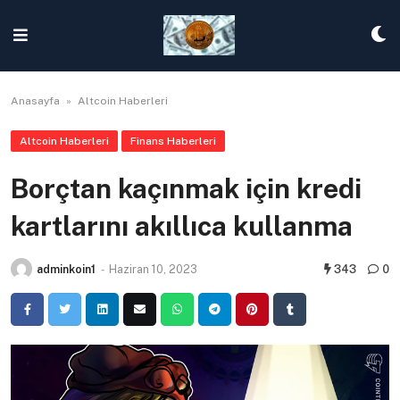
Skip
to
content
Anasayfa
»
Altcoin Haberleri
Altcoin Haberleri
Finans Haberleri
Borçtan kaçınmak için kredi
kartlarını akıllıca kullanma
adminkoin1
-
Haziran 10, 2023
343
0