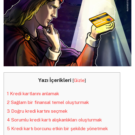
Yazı İçerikleri
[
Gizle
]
1
Kredi kartlarını anlamak
2
Sağlam bir finansal temel oluşturmak
3
Doğru kredi kartını seçmek
4
Sorumlu kredi kartı alışkanlıkları oluşturmak
5
Kredi kartı borcunu etkin bir şekilde yönetmek