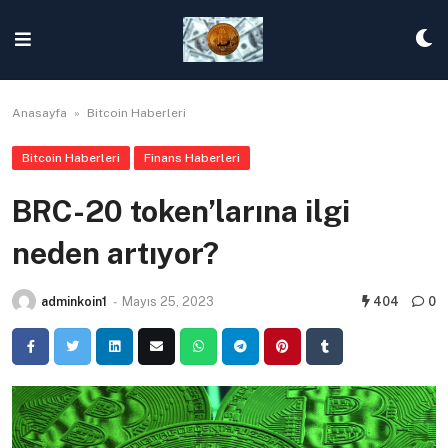
Skip
to
content
Anasayfa
»
Bitcoin Haberleri
Bitcoin Haberleri
Finans Haberleri
BRC-20 token’larına ilgi
neden artıyor?
adminkoin1
-
Mayıs 25, 2023
404
0