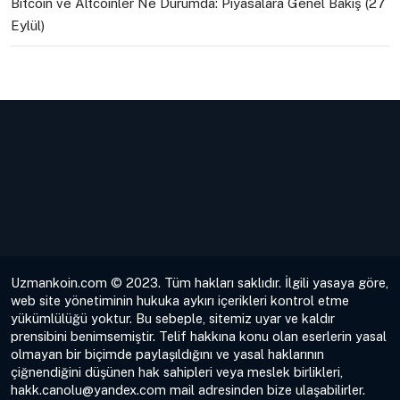
Bitcoin ve Altcoinler Ne Durumda: Piyasalara Genel Bakış (27
Eylül)
Uzmankoin.com © 2023. Tüm hakları saklıdır. İlgili yasaya göre,
web site yönetiminin hukuka aykırı içerikleri kontrol etme
yükümlülüğü yoktur. Bu sebeple, sitemiz uyar ve kaldır
prensibini benimsemiştir. Telif hakkına konu olan eserlerin yasal
olmayan bir biçimde paylaşıldığını ve yasal haklarının
çiğnendiğini düşünen hak sahipleri veya meslek birlikleri,
hakk.canolu@yandex.com
mail adresinden bize ulaşabilirler.