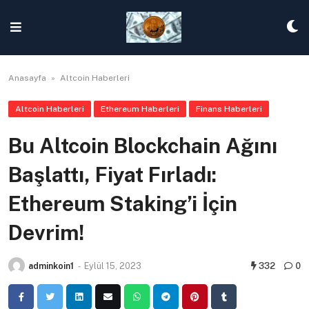
Skip
to
content
Anasayfa
»
Altcoin Haberleri
Altcoin Haberleri
Ethereum Haberleri
Finans Haberleri
Bu Altcoin Blockchain Ağını
Başlattı, Fiyat Fırladı:
Ethereum Staking’i İçin
Devrim!
adminkoin1
-
Eylül 15, 2023
332
0