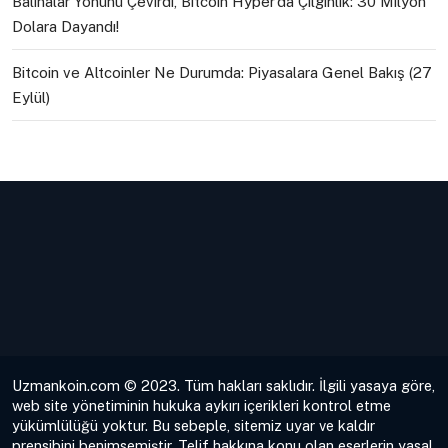
Balinalar Yönünü Çevirdi, Bitcoin Hyper’da Çılgınlık: 30 Milyon
Dolara Dayandı!
Bitcoin ve Altcoinler Ne Durumda: Piyasalara Genel Bakış (27
Eylül)
Uzmankoin.com © 2023. Tüm hakları saklıdır. İlgili yasaya göre,
web site yönetiminin hukuka aykırı içerikleri kontrol etme
yükümlülüğü yoktur. Bu sebeple, sitemiz uyar ve kaldır
prensibini benimsemiştir. Telif hakkına konu olan eserlerin yasal