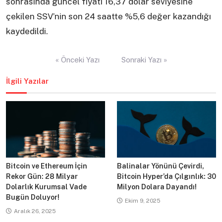
sonrasında güncel fiyatı 16,37 dolar seviyesine
çekilen SSV’nin son 24 saatte %5,6 değer kazandığı
kaydedildi.
Yazı
« Önceki Yazı
Sonraki Yazı »
gezinmesi
İlgili Yazılar
Bitcoin ve Ethereum İçin
Balinalar Yönünü Çevirdi,
Rekor Gün: 28 Milyar
Bitcoin Hyper’da Çılgınlık: 30
Dolarlık Kurumsal Vade
Milyon Dolara Dayandı!
Bugün Doluyor!
Ekim 9, 2025
Aralık 26, 2025