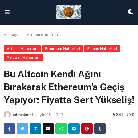
Skip
to
content
Anasayfa
»
Altcoin Haberleri
Altcoin Haberleri
Ethereum Haberleri
Finans Haberleri
Polygon Haberleri
Bu Altcoin Kendi Ağını
Bırakarak Ethereum’a Geçiş
Yapıyor: Fiyatta Sert Yükseliş!
adminkoin1
-
Eylül 19, 2023
341
0