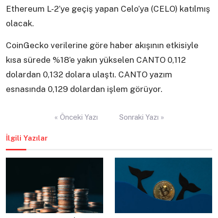
Ethereum L-2’ye geçiş yapan Celo’ya (CELO) katılmış
olacak.
CoinGecko verilerine göre haber akışının etkisiyle
kısa sürede %18’e yakın yükselen CANTO 0,112
dolardan 0,132 dolara ulaştı. CANTO yazım
esnasında 0,129 dolardan işlem görüyor.
Yazı
« Önceki Yazı
Sonraki Yazı »
gezinmesi
İlgili Yazılar