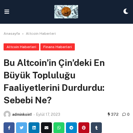
Skip
to
content
Anasayfa
»
Altcoin Haberleri
Altcoin Haberleri
Finans Haberleri
Bu Altcoin’in Çin’deki En
Büyük Topluluğu
Faaliyetlerini Durdurdu:
Sebebi Ne?
adminkoin1
-
Eylül 17, 2023
372
0