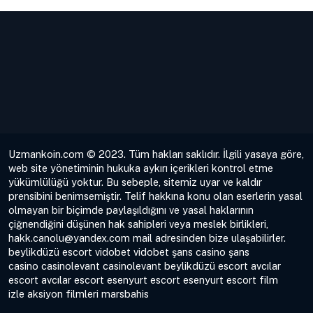
Uzmankoin.com © 2023. Tüm hakları saklıdır. İlgili yasaya göre,
web site yönetiminin hukuka aykırı içerikleri kontrol etme
yükümlülüğü yoktur. Bu sebeple, sitemiz uyar ve kaldır
prensibini benimsemiştir. Telif hakkına konu olan eserlerin yasal
olmayan bir biçimde paylaşıldığını ve yasal haklarının
çiğnendiğini düşünen hak sahipleri veya meslek birlikleri,
hakk.canolu@yandex.com
mail adresinden bize ulaşabilirler.
beylikdüzü escort
vidobet
vidobet
şans casino
şans
casino
casinolevant
casinolevant
beylikdüzü escort
avcılar
escort
avcılar escort
esenyurt escort
esenyurt escort
film
izle
aksiyon filmleri
marsbahis