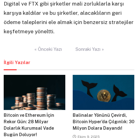
Digital ve FTX gibi şirketler mali zorluklarla karşı
karşıya kaldılar ve bu şirketler, alacaklıların geri
ödeme taleplerini ele almak için benzersiz stratejiler
keşfetmeye yöneltti.
Yazı
« Önceki Yazı
Sonraki Yazı »
gezinmesi
İlgili Yazılar
Bitcoin ve Ethereum İçin
Balinalar Yönünü Çevirdi,
Rekor Gün: 28 Milyar
Bitcoin Hyper’da Çılgınlık: 30
Dolarlık Kurumsal Vade
Milyon Dolara Dayandı!
Bugün Doluyor!
Ekim 9, 2025