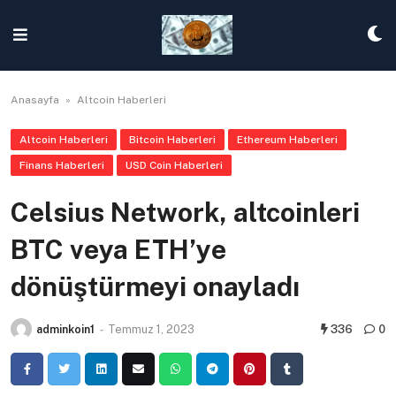
Skip
to
content
Anasayfa
»
Altcoin Haberleri
Altcoin Haberleri
Bitcoin Haberleri
Ethereum Haberleri
Finans Haberleri
USD Coin Haberleri
Celsius Network, altcoinleri
BTC veya ETH’ye
dönüştürmeyi onayladı
adminkoin1
-
Temmuz 1, 2023
336
0