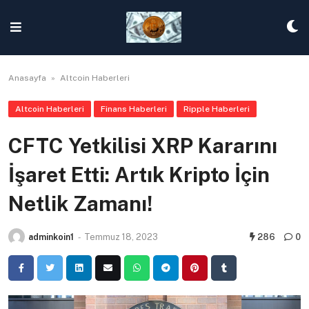
Skip
to
content
Anasayfa
»
Altcoin Haberleri
Altcoin Haberleri
Finans Haberleri
Ripple Haberleri
CFTC Yetkilisi XRP Kararını
İşaret Etti: Artık Kripto İçin
Netlik Zamanı!
adminkoin1
-
Temmuz 18, 2023
286
0