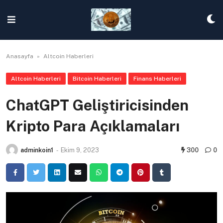
Skip
to
content
Anasayfa
»
Altcoin Haberleri
Altcoin Haberleri
Bitcoin Haberleri
Finans Haberleri
ChatGPT Geliştiricisinden
Kripto Para Açıklamaları
adminkoin1
-
Ekim 9, 2023
300
0