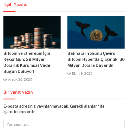
İlgili Yazılar
Bitcoin ve Ethereum İçin
Balinalar Yönünü Çevirdi,
Rekor Gün: 28 Milyar
Bitcoin Hyper’da Çılgınlık: 30
Dolarlık Kurumsal Vade
Milyon Dolara Dayandı!
Bugün Doluyor!
Ekim 9, 2025
Aralık 26, 2025
Bir yanıt yazın
E-posta adresiniz yayınlanmayacak.
Gerekli alanlar
*
ile
işaretlenmişlerdir