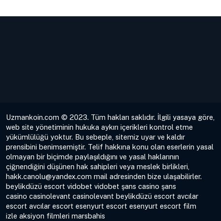
Uzmankoin.com © 2023. Tüm hakları saklıdır. İlgili yasaya göre,
web site yönetiminin hukuka aykırı içerikleri kontrol etme
yükümlülüğü yoktur. Bu sebeple, sitemiz uyar ve kaldır
prensibini benimsemiştir. Telif hakkına konu olan eserlerin yasal
olmayan bir biçimde paylaşıldığını ve yasal haklarının
çiğnendiğini düşünen hak sahipleri veya meslek birlikleri,
hakk.canolu@yandex.com
mail adresinden bize ulaşabilirler.
beylikdüzü escort
vidobet
vidobet
şans casino
şans
casino
casinolevant
casinolevant
beylikdüzü escort
avcılar
escort
avcılar escort
esenyurt escort
esenyurt escort
film
izle
aksiyon filmleri
marsbahis