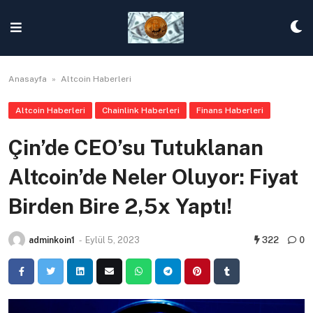
Skip
to
content
Anasayfa
»
Altcoin Haberleri
Altcoin Haberleri
Chainlink Haberleri
Finans Haberleri
Çin’de CEO’su Tutuklanan
Altcoin’de Neler Oluyor: Fiyat
Birden Bire 2,5x Yaptı!
adminkoin1
-
Eylül 5, 2023
322
0