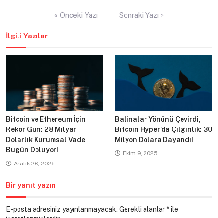
Yazı
« Önceki Yazı
Sonraki Yazı »
gezinmesi
İlgili Yazılar
Bitcoin ve Ethereum İçin
Balinalar Yönünü Çevirdi,
Rekor Gün: 28 Milyar
Bitcoin Hyper’da Çılgınlık: 30
Dolarlık Kurumsal Vade
Milyon Dolara Dayandı!
Bugün Doluyor!
Ekim 9, 2025
Aralık 26, 2025
Bir yanıt yazın
E-posta adresiniz yayınlanmayacak.
Gerekli alanlar
*
ile