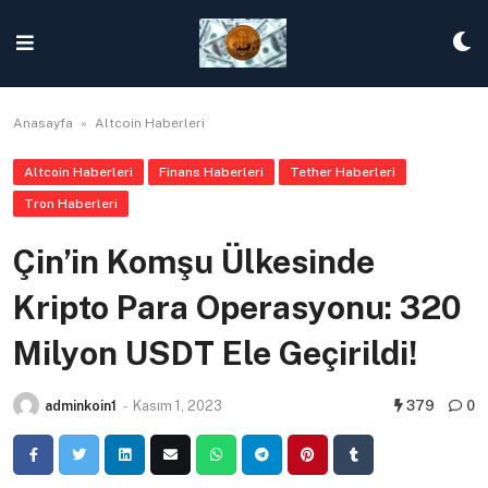
Skip
to
content
Anasayfa
»
Altcoin Haberleri
Altcoin Haberleri
Finans Haberleri
Tether Haberleri
Tron Haberleri
Çin’in Komşu Ülkesinde
Kripto Para Operasyonu: 320
Milyon USDT Ele Geçirildi!
adminkoin1
-
Kasım 1, 2023
379
0