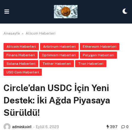
Skip
to
content
Anasayfa
»
Altcoin Haberleri
Altcoin Haberleri
Arbitrum Haberleri
Ethereum Haberleri
Finans Haberleri
Optimism Haberleri
Polygon Haberleri
Solana Haberleri
Tether Haberleri
Tron Haberleri
USD Coin Haberleri
Circle’dan USDC İçin Yeni
Destek: İki Ağda Piyasaya
Sürüldü!
adminkoin1
-
Eylül 6, 2023
397
0