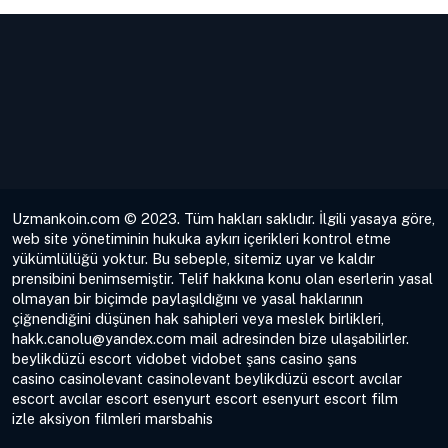
Uzmankoin.com © 2023. Tüm hakları saklıdır. İlgili yasaya göre,
web site yönetiminin hukuka aykırı içerikleri kontrol etme
yükümlülüğü yoktur. Bu sebeple, sitemiz uyar ve kaldır
prensibini benimsemiştir. Telif hakkına konu olan eserlerin yasal
olmayan bir biçimde paylaşıldığını ve yasal haklarının
çiğnendiğini düşünen hak sahipleri veya meslek birlikleri,
hakk.canolu@yandex.com
mail adresinden bize ulaşabilirler.
beylikdüzü escort
vidobet
vidobet
şans casino
şans
casino
casinolevant
casinolevant
beylikdüzü escort
avcılar
escort
avcılar escort
esenyurt escort
esenyurt escort
film
izle
aksiyon filmleri
marsbahis