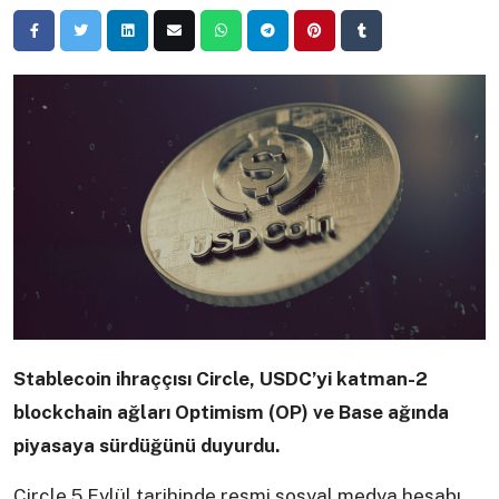
Stablecoin ihraççısı Circle, USDC’yi katman-2
blockchain ağları Optimism (OP) ve Base ağında
piyasaya sürdüğünü duyurdu.
Circle 5 Eylül tarihinde resmi sosyal medya hesabı