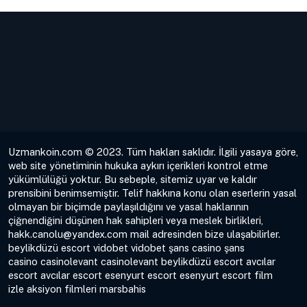
Uzmankoin.com © 2023. Tüm hakları saklıdır. İlgili yasaya göre,
web site yönetiminin hukuka aykırı içerikleri kontrol etme
yükümlülüğü yoktur. Bu sebeple, sitemiz uyar ve kaldır
prensibini benimsemiştir. Telif hakkına konu olan eserlerin yasal
olmayan bir biçimde paylaşıldığını ve yasal haklarının
çiğnendiğini düşünen hak sahipleri veya meslek birlikleri,
hakk.canolu@yandex.com
mail adresinden bize ulaşabilirler.
beylikdüzü escort
vidobet
vidobet
şans casino
şans
casino
casinolevant
casinolevant
beylikdüzü escort
avcılar
escort
avcılar escort
esenyurt escort
esenyurt escort
film
izle
aksiyon filmleri
marsbahis