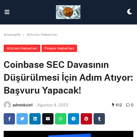
Skip
to
content
Anasayfa
»
Altcoin Haberleri
Altcoin Haberleri
Finans Haberleri
Coinbase SEC Davasının
Düşürülmesi İçin Adım Atıyor:
Başvuru Yapacak!
adminkoin1
-
Ağustos 4, 2023
412
0