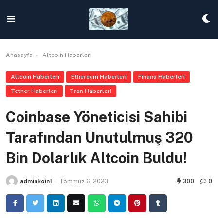
Skip
to
content
Anasayfa
»
Altcoin Haberleri
Altcoin Haberleri
Ethereum Haberleri
Finans Haberleri
Tether Haberleri
Tron Haberleri
Coinbase Yöneticisi Sahibi
Tarafından Unutulmuş 320
Bin Dolarlık Altcoin Buldu!
adminkoin1
-
Temmuz 6, 2023
300
0