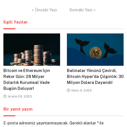
Yazı
« Önceki Yazı
Sonraki Yazı »
gezinmesi
İlgili Yazılar
Bitcoin ve Ethereum İçin
Balinalar Yönünü Çevirdi,
Rekor Gün: 28 Milyar
Bitcoin Hyper’da Çılgınlık: 30
Dolarlık Kurumsal Vade
Milyon Dolara Dayandı!
Bugün Doluyor!
Ekim 9, 2025
Aralık 26, 2025
Bir yanıt yazın
E-posta adresiniz yayınlanmayacak.
Gerekli alanlar
*
ile