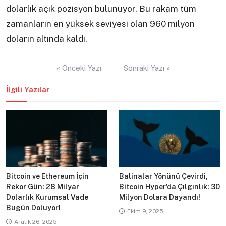
dolarlık açık pozisyon bulunuyor. Bu rakam tüm
zamanların en yüksek seviyesi olan 960 milyon
doların altında kaldı.
Yazı
« Önceki Yazı
Sonraki Yazı »
gezinmesi
İlgili Yazılar
Bitcoin ve Ethereum İçin
Balinalar Yönünü Çevirdi,
Rekor Gün: 28 Milyar
Bitcoin Hyper’da Çılgınlık: 30
Dolarlık Kurumsal Vade
Milyon Dolara Dayandı!
Bugün Doluyor!
Ekim 9, 2025
Aralık 26, 2025