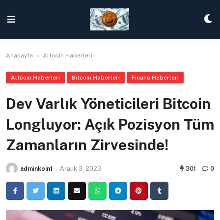
Skip
to
content
Anasayfa
»
Altcoin Haberleri
Altcoin Haberleri
Bitcoin Haberleri
Finans Haberleri
Dev Varlık Yöneticileri Bitcoin
Longluyor: Açık Pozisyon Tüm
Zamanların Zirvesinde!
adminkoin1
-
Aralık 3, 2023
301
0