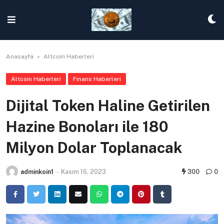
Skip
to
content
Anasayfa
»
Altcoin Haberleri
Altcoin Haberleri
Finans Haberleri
Dijital Token Haline Getirilen
Hazine Bonoları ile 180
Milyon Dolar Toplanacak
adminkoin1
-
Kasım 16, 2023
300
0