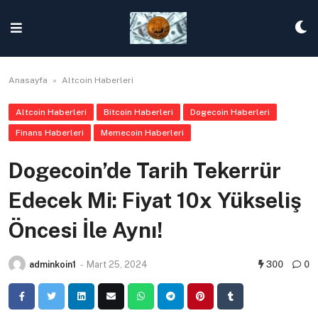
Skip
to
content
Anasayfa
»
Altcoin Haberleri
Altcoin Haberleri
Bitcoin Haberleri
Dogecoin Haberleri
Finans Haberleri
Memecoin Haberleri
Dogecoin’de Tarih Tekerrür
Edecek Mi: Fiyat 10x Yükseliş
Öncesi İle Aynı!
adminkoin1
-
Mart 25, 2024
300
0