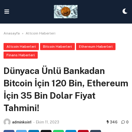
Skip
to
content
Anasayfa
»
Altcoin Haberleri
Altcoin Haberleri
Bitcoin Haberleri
Ethereum Haberleri
Finans Haberleri
Dünyaca Ünlü Bankadan
Bitcoin İçin 120 Bin, Ethereum
İçin 35 Bin Dolar Fiyat
Tahmini!
adminkoin1
-
Ekim 11, 2023
346
0