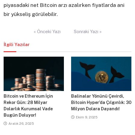
piyasadaki net Bitcoin arzı azalırken fiyatlarda ani
bir yükseliş görülebilir.
Yazı
« Önceki Yazı
Sonraki Yazı »
gezinmesi
İlgili Yazılar
Bitcoin ve Ethereum İçin
Balinalar Yönünü Çevirdi,
Rekor Gün: 28 Milyar
Bitcoin Hyper’da Çılgınlık: 30
Dolarlık Kurumsal Vade
Milyon Dolara Dayandı!
Bugün Doluyor!
Ekim 9, 2025
Aralık 26, 2025