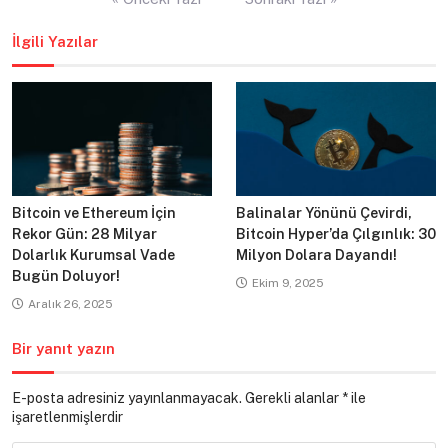
gezinmesi
İlgili Yazılar
Bitcoin ve Ethereum İçin
Balinalar Yönünü Çevirdi,
Rekor Gün: 28 Milyar
Bitcoin Hyper’da Çılgınlık: 30
Dolarlık Kurumsal Vade
Milyon Dolara Dayandı!
Bugün Doluyor!
Ekim 9, 2025
Aralık 26, 2025
Bir yanıt yazın
E-posta adresiniz yayınlanmayacak.
Gerekli alanlar
*
ile
işaretlenmişlerdir