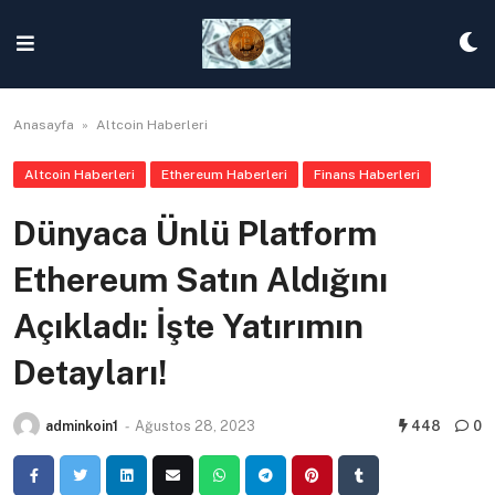
Skip
to
content
Anasayfa
»
Altcoin Haberleri
Altcoin Haberleri
Ethereum Haberleri
Finans Haberleri
Dünyaca Ünlü Platform
Ethereum Satın Aldığını
Açıkladı: İşte Yatırımın
Detayları!
adminkoin1
-
Ağustos 28, 2023
448
0