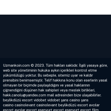
Uzmankoin.com © 2023. Tüm hakları saklıdır. İlgili yasaya göre,
web site yönetiminin hukuka aykırı içerikleri kontrol etme
yükümlülüğü yoktur. Bu sebeple, sitemiz uyar ve kaldır
prensibini benimsemiştir. Telif hakkına konu olan eserlerin yasal
olmayan bir biçimde paylaşıldığını ve yasal haklarının
çiğnendiğini düşünen hak sahipleri veya meslek birlikleri,
hakk.canolu@yandex.com
mail adresinden bize ulaşabilirler.
beylikdüzü escort
vidobet
vidobet
şans casino
şans
casino
casinolevant
casinolevant
beylikdüzü escort
avcılar
escort
avcılar escort
esenyurt escort
esenyurt escort
film