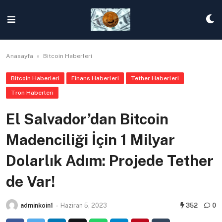
Skip
to
content
Anasayfa
»
Bitcoin Haberleri
Bitcoin Haberleri
Finans Haberleri
Tether Haberleri
Tron Haberleri
El Salvador’dan Bitcoin
Madenciliği İçin 1 Milyar
Dolarlık Adım: Projede Tether
de Var!
adminkoin1
-
Haziran 5, 2023
352
0