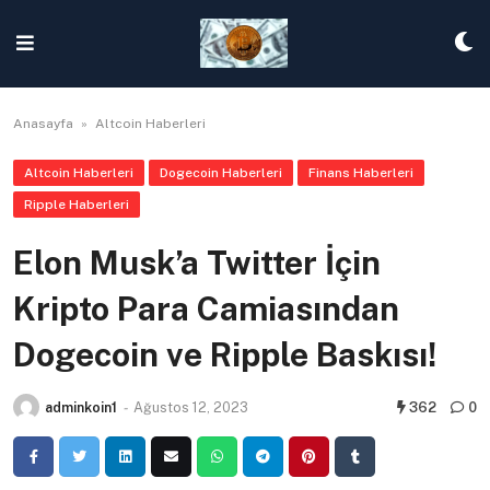
Skip
to
content
Anasayfa
»
Altcoin Haberleri
Altcoin Haberleri
Dogecoin Haberleri
Finans Haberleri
Ripple Haberleri
Elon Musk’a Twitter İçin
Kripto Para Camiasından
Dogecoin ve Ripple Baskısı!
adminkoin1
-
Ağustos 12, 2023
362
0