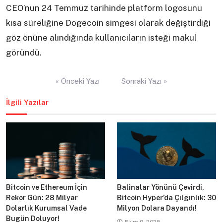
CEO’nun 24 Temmuz tarihinde platform logosunu
kısa süreliğine Dogecoin simgesi olarak değiştirdiği
göz önüne alındığında kullanıcıların isteği makul
göründü.
Yazı
« Önceki Yazı
Sonraki Yazı »
gezinmesi
İlgili Yazılar
Bitcoin ve Ethereum İçin
Balinalar Yönünü Çevirdi,
Rekor Gün: 28 Milyar
Bitcoin Hyper’da Çılgınlık: 30
Dolarlık Kurumsal Vade
Milyon Dolara Dayandı!
Bugün Doluyor!
Ekim 9, 2025