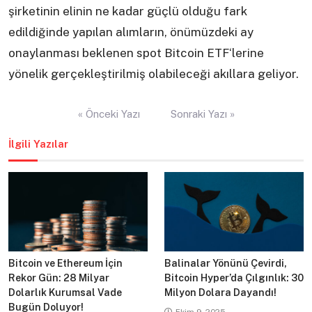
şirketinin elinin ne kadar güçlü olduğu fark
edildiğinde yapılan alımların, önümüzdeki ay
onaylanması beklenen spot Bitcoin ETF‘lerine
yönelik gerçekleştirilmiş olabileceği akıllara geliyor.
Yazı
« Önceki Yazı
Sonraki Yazı »
gezinmesi
İlgili Yazılar
Bitcoin ve Ethereum İçin
Balinalar Yönünü Çevirdi,
Rekor Gün: 28 Milyar
Bitcoin Hyper’da Çılgınlık: 30
Dolarlık Kurumsal Vade
Milyon Dolara Dayandı!
Bugün Doluyor!
Ekim 9, 2025