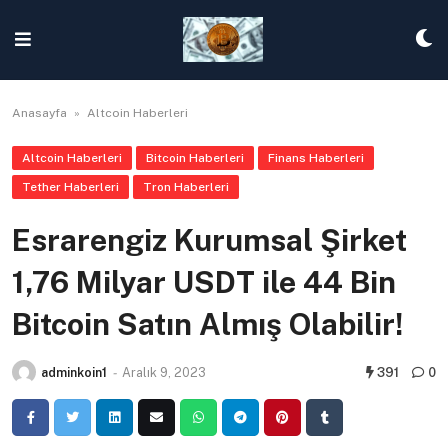
Skip
to
content
Anasayfa
»
Altcoin Haberleri
Altcoin Haberleri
Bitcoin Haberleri
Finans Haberleri
Tether Haberleri
Tron Haberleri
Esrarengiz Kurumsal Şirket
1,76 Milyar USDT ile 44 Bin
Bitcoin Satın Almış Olabilir!
adminkoin1
-
Aralık 9, 2023
391
0