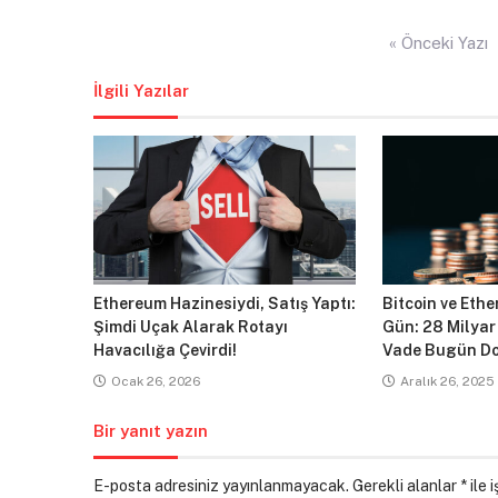
Yazı
« Önceki Yazı
gezinmesi
İlgili Yazılar
Ethereum Hazinesiydi, Satış Yaptı:
Bitcoin ve Ethe
Şimdi Uçak Alarak Rotayı
Gün: 28 Milyar
Havacılığa Çevirdi!
Vade Bugün Do
Ocak 26, 2026
Aralık 26, 2025
Bir yanıt yazın
E-posta adresiniz yayınlanmayacak.
Gerekli alanlar
*
ile 