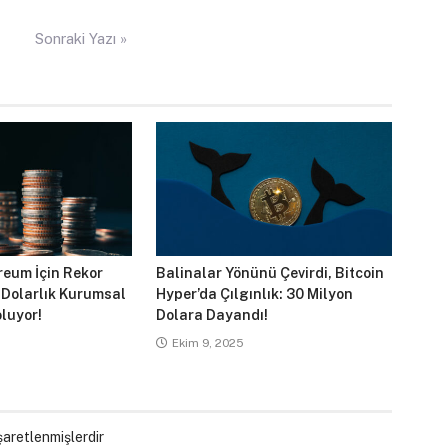
Sonraki Yazı »
reum İçin Rekor
Balinalar Yönünü Çevirdi, Bitcoin
 Dolarlık Kurumsal
Hyper’da Çılgınlık: 30 Milyon
luyor!
Dolara Dayandı!
Ekim 9, 2025
işaretlenmişlerdir