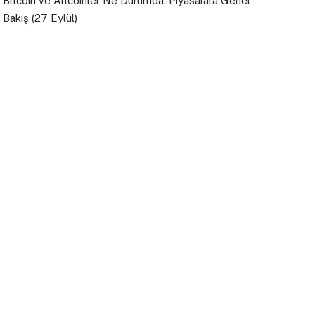
Bitcoin ve Altcoinler Ne Durumda: Piyasalara Genel
Bakış (27 Eylül)