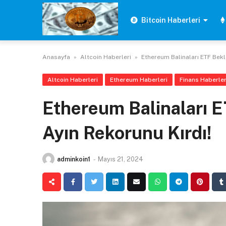
Skip
to
Bitcoin Haberleri
content
Anasayfa
»
Altcoin Haberleri
»
Ethereum Balinaları ETF Bekl
Altcoin Haberleri
Ethereum Haberleri
Finans Haberler
Ethereum Balinaları E
Ayın Rekorunu Kırdı!
adminkoin1
-
Mayıs 21, 2024