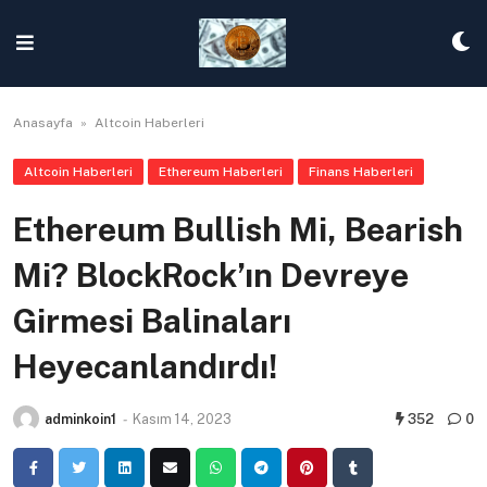
Skip
to
content
Anasayfa
»
Altcoin Haberleri
Altcoin Haberleri
Ethereum Haberleri
Finans Haberleri
Ethereum Bullish Mi, Bearish
Mi? BlockRock’ın Devreye
Girmesi Balinaları
Heyecanlandırdı!
adminkoin1
-
Kasım 14, 2023
352
0