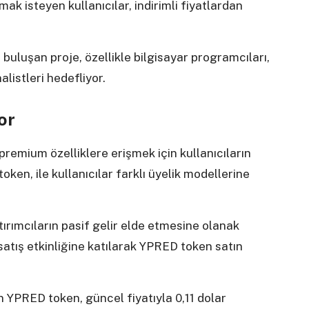
k isteyen kullanıcılar, indirimli fiyatlardan
a buluşan proje, özellikle bilgisayar programcıları,
listleri hedefliyor.
or
remium özelliklere erişmek için kullanıcıların
en, ile kullanıcılar farklı üyelik modellerine
rımcıların pasif gelir elde etmesine olanak
n satış etkinliğine katılarak YPRED token satın
n YPRED token, güncel fiyatıyla 0,11 dolar