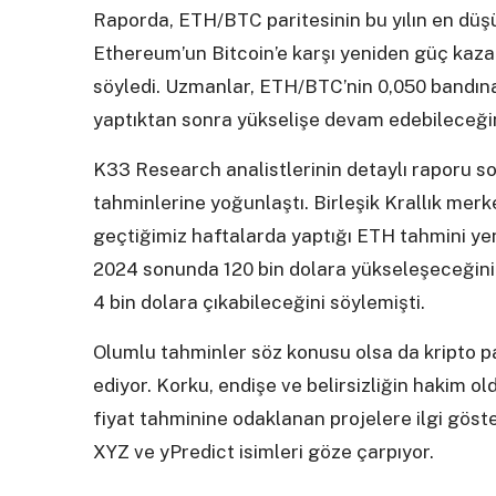
Raporda, ETH/BTC paritesinin bu yılın en düş
Ethereum’un Bitcoin’e karşı yeniden güç kaza
söyledi. Uzmanlar, ETH/BTC’nin 0,050 bandına 
yaptıktan sonra yükselişe devam edebileceğini
K33 Research analistlerinin detaylı raporu so
tahminlerine yoğunlaştı. Birleşik Krallık mer
geçtiğimiz haftalarda yaptığı ETH tahmini yen
2024 sonunda 120 bin dolara yükseleşeceğini 
4 bin dolara çıkabileceğini söylemişti.
Olumlu tahminler söz konusu olsa da kripto pa
ediyor. Korku, endişe ve belirsizliğin hakim 
fiyat tahminine odaklanan projelere ilgi gös
XYZ ve yPredict isimleri göze çarpıyor.