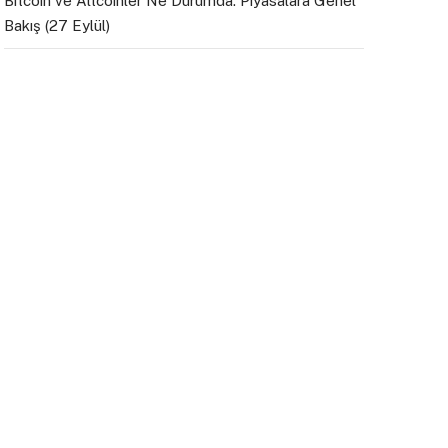
Bitcoin ve Altcoinler Ne Durumda: Piyasalara Genel
Bakış (27 Eylül)