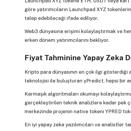
Launchpad XYZ tokene ETH, USDT veya kart kull
göre yatırımcıların Launchpad XYZ tokenlerini,
talep edebileceği ifade ediliyor.
Web3 dünyasına erişimi kolaylaştırmak ve her
erken dönem yatırımcılarını bekliyor.
Fiyat Tahminine Yapay Zeka D
Kripto para dünyasının en çok ilgi gösterdiği 
teknolojisi ile buluşturan yPredict, hepsi bir
Karmaşık algoritmaları okumayı kolaylaştırm
gerçekleştirilen teknik analizlere kadar pek 
merkezinde projenin native tokeni YPRED tok
En iyi yapay zeka yazılımcıları ve analistler ta