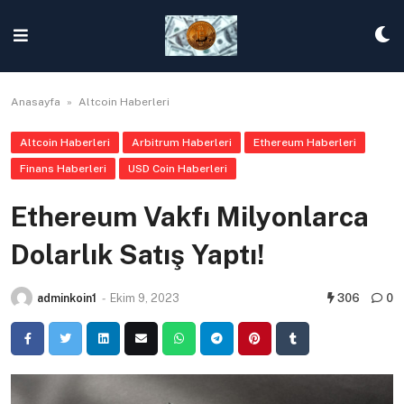
Skip
to
content
Anasayfa
»
Altcoin Haberleri
Altcoin Haberleri
Arbitrum Haberleri
Ethereum Haberleri
Finans Haberleri
USD Coin Haberleri
Ethereum Vakfı Milyonlarca
Dolarlık Satış Yaptı!
adminkoin1
-
Ekim 9, 2023
306
0