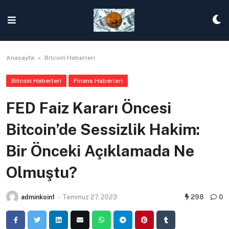
Skip
to
content
Anasayfa
»
Bitcoin Haberleri
Bitcoin Haberleri
Finans Haberleri
FED Faiz Kararı Öncesi
Bitcoin’de Sessizlik Hakim:
Bir Önceki Açıklamada Ne
Olmuştu?
adminkoin1
-
Temmuz 27, 2023
298
0