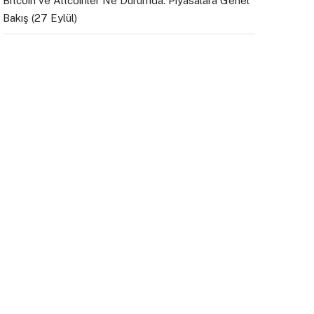
Bitcoin ve Altcoinler Ne Durumda: Piyasalara Genel
Bakış (27 Eylül)