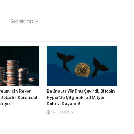
Sonraki Yazı »
reum İçin Rekor
Balinalar Yönünü Çevirdi, Bitcoin
 Dolarlık Kurumsal
Hyper’da Çılgınlık: 30 Milyon
luyor!
Dolara Dayandı!
Ekim 9, 2025