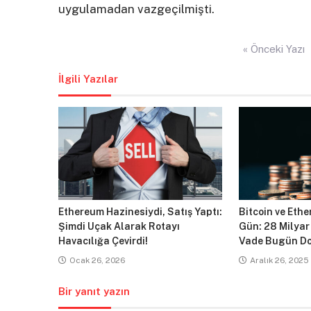
uygulamadan vazgeçilmişti.
Yazı
« Önceki Yazı
gezinmesi
İlgili Yazılar
Ethereum Hazinesiydi, Satış Yaptı:
Bitcoin ve Ethe
Şimdi Uçak Alarak Rotayı
Gün: 28 Milyar
Havacılığa Çevirdi!
Vade Bugün Do
Ocak 26, 2026
Aralık 26, 2025
Bir yanıt yazın