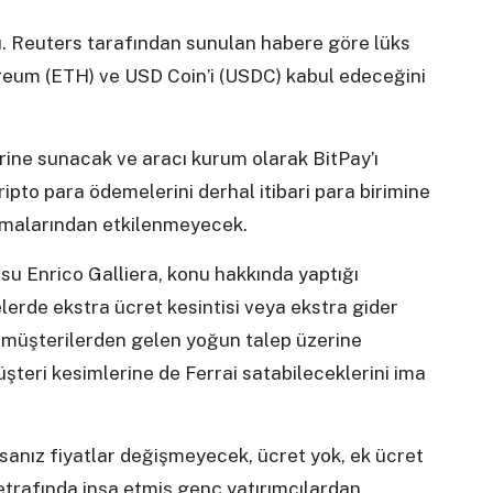
ktı. Reuters tarafından sunulan habere göre lüks
hereum (ETH) ve USD Coin’i (USDC) kabul edeceğini
lerine sunacak ve aracı kurum olarak BitPay’ı
kripto para ödemelerini derhal itibari para birimine
nmalarından etkilenmeyecek.
su Enrico Galliera, konu hakkında yaptığı
erde ekstra ücret kesintisi veya ekstra gider
e müşterilerden gelen yoğun talep üzerine
müşteri kesimlerine de Ferrai satabileceklerini ima
rsanız fiyatlar değişmeyecek, ücret yok, ek ücret
i etrafında inşa etmiş genç yatırımcılardan