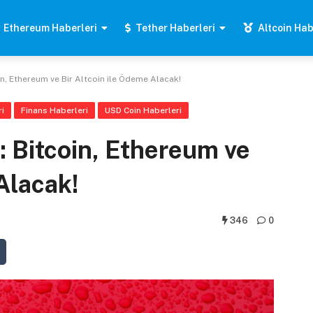
Ethereum Haberleri
Tether Haberleri
Altcoin Hab
in, Ethereum ve Bir Altcoin ile Ödeme Alacak!
i
Finans Haberleri
USD Coin Haberleri
: Bitcoin, Ethereum ve
Alacak!
346
0