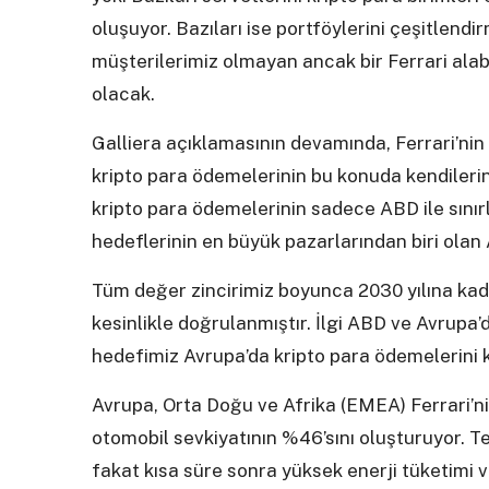
oluşuyor. Bazıları ise portföylerini çeşitlend
müşterilerimiz olmayan ancak bir Ferrari ala
olacak.
Galliera açıklamasının devamında, Ferrari’nin s
kripto para ödemelerinin bu konuda kendilerin
kripto para ödemelerinin sadece ABD ile sınırl
hedeflerinin en büyük pazarlarından biri olan
Tüm değer zincirimiz boyunca 2030 yılına ka
kesinlikle doğrulanmıştır. İlgi ABD ve Avrupa’
hedefimiz Avrupa’da kripto para ödemelerini 
Avrupa, Orta Doğu ve Afrika (EMEA) Ferrari’nin
otomobil sevkiyatının %46’sını oluşturuyor. T
fakat kısa süre sonra yüksek enerji tüketimi 