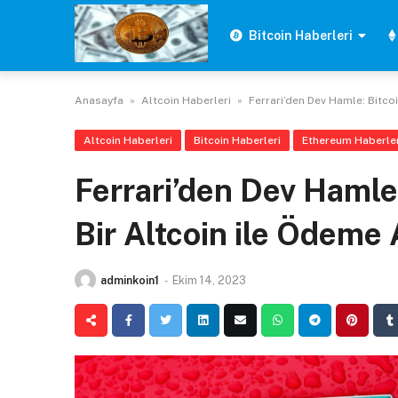
Skip
to
Bitcoin Haberleri
content
Anasayfa
»
Altcoin Haberleri
»
Ferrari’den Dev Hamle: Bitco
Altcoin Haberleri
Bitcoin Haberleri
Ethereum Haberler
Ferrari’den Dev Hamle
Bir Altcoin ile Ödeme 
adminkoin1
-
Ekim 14, 2023