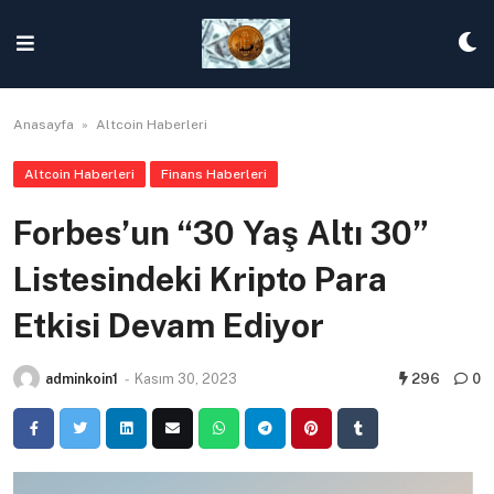
Skip
to
content
Anasayfa
»
Altcoin Haberleri
Altcoin Haberleri
Finans Haberleri
Forbes’un “30 Yaş Altı 30”
Listesindeki Kripto Para
Etkisi Devam Ediyor
adminkoin1
-
Kasım 30, 2023
296
0