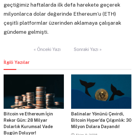
geçtiğimiz haftalarda ilk defa harekete geçerek
milyonlarca dolar değerinde Ethereum’u (ETH)
çeşitli platformlar üzerinden aklamaya çalışarak
gündeme gelmişti.
Yazı
« Önceki Yazı
Sonraki Yazı »
gezinmesi
İlgili Yazılar
Bitcoin ve Ethereum İçin
Balinalar Yönünü Çevirdi,
Rekor Gün: 28 Milyar
Bitcoin Hyper’da Çılgınlık: 30
Dolarlık Kurumsal Vade
Milyon Dolara Dayandı!
Bugün Doluyor!
Ekim 9, 2025