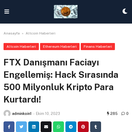
Skip
to
content
Anasayfa
»
Altcoin Haberleri
Altcoin Haberleri
Ethereum Haberleri
Finans Haberleri
FTX Danışmanı Faciayı
Engellemiş: Hack Sırasında
500 Milyonluk Kripto Para
Kurtardı!
adminkoin1
-
Ekim 10, 2023
285
0