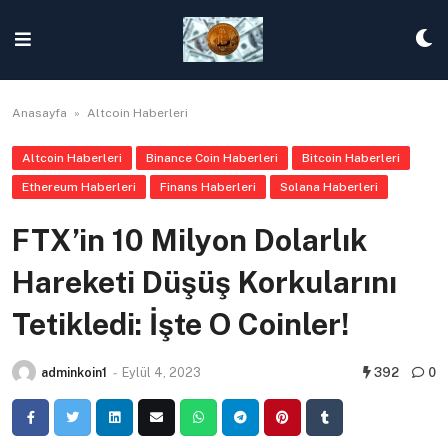
Skip
to
content
Anasayfa
»
Altcoin Haberleri
Altcoin Haberleri
Binance Coin Haberleri
Bitcoin Haberleri
Ethereum Haberleri
Finans Haberleri
Solana Haberleri
FTX’in 10 Milyon Dolarlık
Hareketi Düşüş Korkularını
Tetikledi: İşte O Coinler!
adminkoin1
-
Eylül 4, 2023
392
0