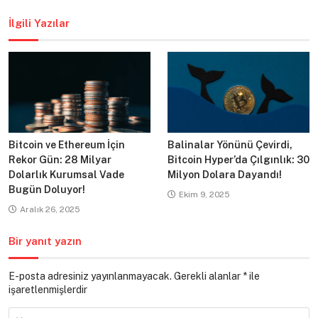
gezinmesi
İlgili Yazılar
Bitcoin ve Ethereum İçin
Balinalar Yönünü Çevirdi,
Rekor Gün: 28 Milyar
Bitcoin Hyper’da Çılgınlık: 30
Dolarlık Kurumsal Vade
Milyon Dolara Dayandı!
Bugün Doluyor!
Ekim 9, 2025
Aralık 26, 2025
Bir yanıt yazın
E-posta adresiniz yayınlanmayacak.
Gerekli alanlar
*
ile
işaretlenmişlerdir