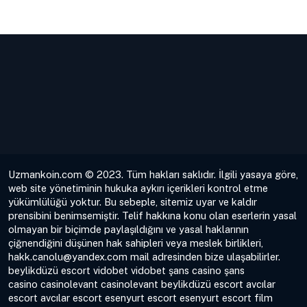
Uzmankoin.com © 2023. Tüm hakları saklıdır. İlgili yasaya göre,
web site yönetiminin hukuka aykırı içerikleri kontrol etme
yükümlülüğü yoktur. Bu sebeple, sitemiz uyar ve kaldır
prensibini benimsemiştir. Telif hakkına konu olan eserlerin yasal
olmayan bir biçimde paylaşıldığını ve yasal haklarının
çiğnendiğini düşünen hak sahipleri veya meslek birlikleri,
hakk.canolu@yandex.com
mail adresinden bize ulaşabilirler.
beylikdüzü escort
vidobet
vidobet
şans casino
şans
casino
casinolevant
casinolevant
beylikdüzü escort
avcılar
escort
avcılar escort
esenyurt escort
esenyurt escort
film