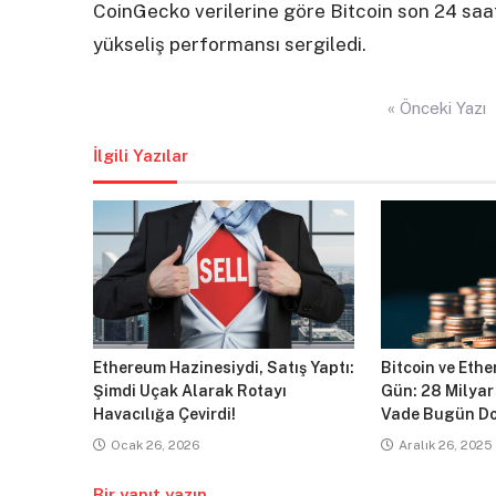
CoinGecko verilerine göre Bitcoin son 24 sa
yükseliş performansı sergiledi.
Yazı
« Önceki Yazı
gezinmesi
İlgili Yazılar
Ethereum Hazinesiydi, Satış Yaptı:
Bitcoin ve Ethe
Şimdi Uçak Alarak Rotayı
Gün: 28 Milyar
Havacılığa Çevirdi!
Vade Bugün Do
Ocak 26, 2026
Aralık 26, 2025
Bir yanıt yazın