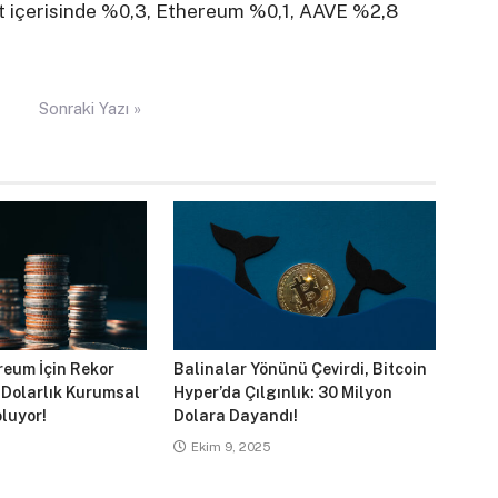
at içerisinde %0,3, Ethereum %0,1, AAVE %2,8
Sonraki Yazı »
reum İçin Rekor
Balinalar Yönünü Çevirdi, Bitcoin
 Dolarlık Kurumsal
Hyper’da Çılgınlık: 30 Milyon
luyor!
Dolara Dayandı!
Ekim 9, 2025