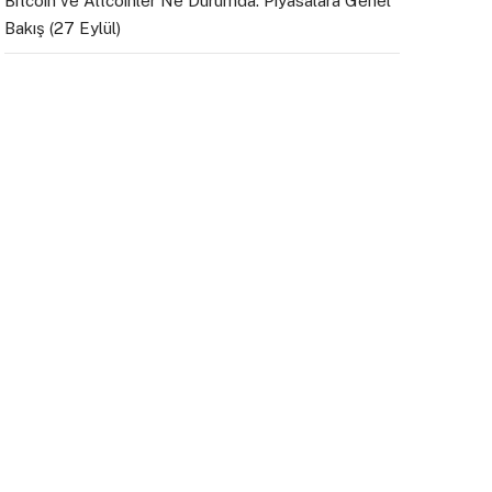
Bitcoin ve Altcoinler Ne Durumda: Piyasalara Genel
Bakış (27 Eylül)