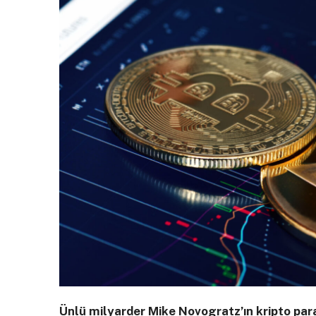
Ünlü milyarder Mike Novogratz’ın kripto para 