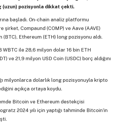
 (uzun) pozisyonla dikkat çekti.
larına başladı. On-chain analiz platformu
öre şirket, Compaund (COMP) ve Aave (AAVE)
in (BTC), Ethereum (ETH) long pozisyonu aldı.
68 WBTC ile 28,6 milyon dolar 16 bin ETH
SDT) ve 21,9 milyon USD Coin (USDC) borç aldığını
ğı milyonlarca dolarlık long pozisyonuyla kripto
diğini açıkça ortaya koydu.
emde Bitcoin ve Ethereum destekçisi
gratz 2024 yılı için yaptığı tahminde Bitcoin’in
şti.