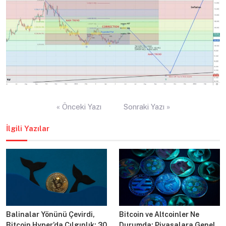
Yazı
« Önceki Yazı
Sonraki Yazı »
gezinmesi
İlgili Yazılar
Balinalar Yönünü Çevirdi,
Bitcoin ve Altcoinler Ne
Bitcoin Hyper’da Çılgınlık: 30
Durumda: Piyasalara Genel