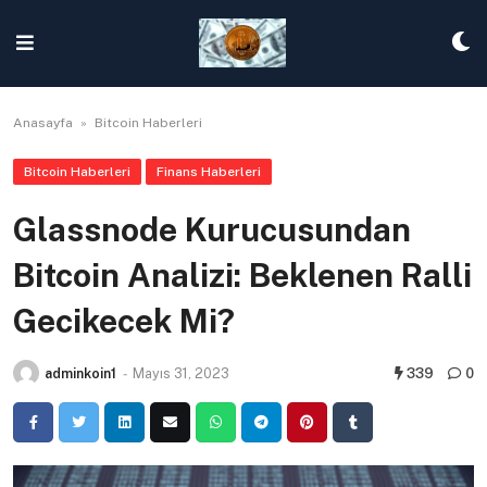
Skip
to
content
Anasayfa
»
Bitcoin Haberleri
Bitcoin Haberleri
Finans Haberleri
Glassnode Kurucusundan
Bitcoin Analizi: Beklenen Ralli
Gecikecek Mi?
adminkoin1
-
Mayıs 31, 2023
339
0