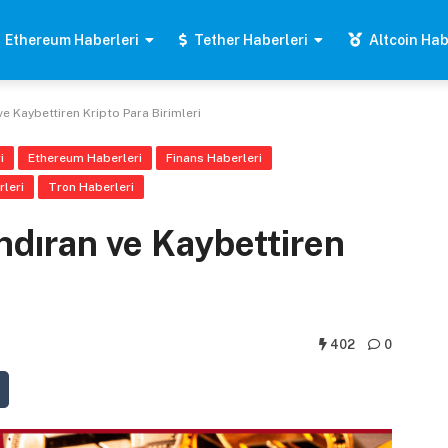
Ethereum Haberleri
Tether Haberleri
Altcoin Hab
e Kaybettiren Kripto Para Birimleri
i
Ethereum Haberleri
Finans Haberleri
leri
Tron Haberleri
dıran ve Kaybettiren
402
0