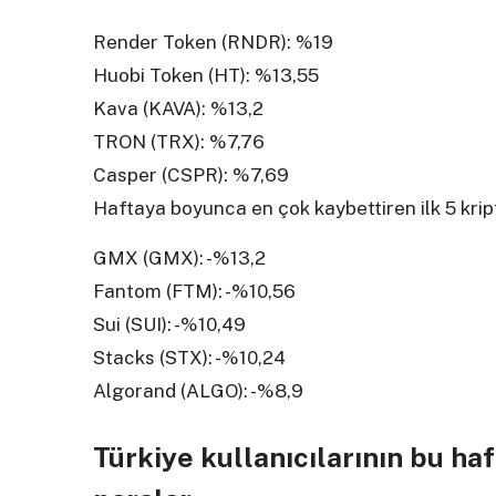
Render Token (RNDR): %19
Huobi Token (HT): %13,55
Kava (KAVA): %13,2
TRON (TRX): %7,76
Casper (CSPR): %7,69
Haftaya boyunca en çok kaybettiren ilk 5 kript
GMX (GMX): -%13,2
Fantom (FTM): -%10,56
Sui (SUI): -%10,49
Stacks (STX): -%10,24
Algorand (ALGO): -%8,9
Türkiye kullanıcılarının bu haf