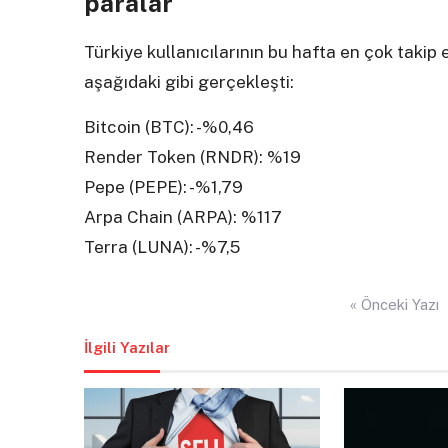
paralar
Türkiye kullanıcılarının bu hafta en çok takip 
aşağıdaki gibi gerçekleşti:
Bitcoin (BTC): -%0,46
Render Token (RNDR): %19
Pepe (PEPE): -%1,79
Arpa Chain (ARPA): %117
Terra (LUNA): -%7,5
Yazı
« Önceki Yazı
gezinmesi
İlgili Yazılar