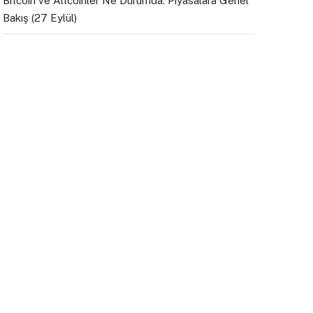
Bitcoin ve Altcoinler Ne Durumda: Piyasalara Genel
Bakış (27 Eylül)