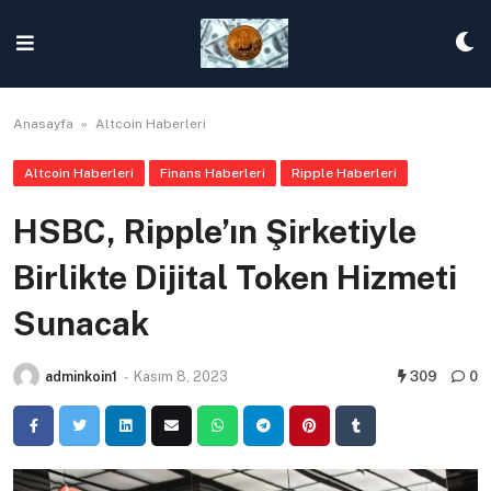
Skip
to
content
Anasayfa
»
Altcoin Haberleri
Altcoin Haberleri
Finans Haberleri
Ripple Haberleri
HSBC, Ripple’ın Şirketiyle
Birlikte Dijital Token Hizmeti
Sunacak
adminkoin1
-
Kasım 8, 2023
309
0