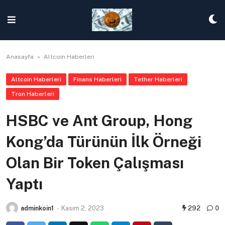
Skip
to
content
Anasayfa
»
Altcoin Haberleri
Altcoin Haberleri
Finans Haberleri
Tether Haberleri
Tron Haberleri
HSBC ve Ant Group, Hong
Kong’da Türünün İlk Örneği
Olan Bir Token Çalışması
Yaptı
adminkoin1
-
Kasım 2, 2023
292
0