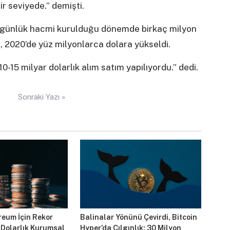
r seviyede.” demişti.
n günlük hacmi kurulduğu dönemde birkaç milyon
, 2020’de yüz milyonlarca dolara yükseldi.
15 milyar dolarlık alım satım yapılıyordu.” dedi.
Sonraki Yazı »
reum İçin Rekor
Balinalar Yönünü Çevirdi, Bitcoin
 Dolarlık Kurumsal
Hyper’da Çılgınlık: 30 Milyon