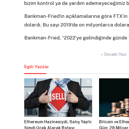
bizim kontrol ya da yardım edemeyeceğimiz bi
Bankman-Fried’ın açıklamalarına göre FTX’i
dolardı. Bu sayı 2019’da on milyonlarca dolara
Bankman-Fried, “2022’ye gelindiğinde günde 10-
Yazı
« Önceki Yazı
gezinmesi
İlgili Yazılar
Ethereum Hazinesiydi, Satış Yaptı:
Bitcoin ve Ethe
Şimdi Uçak Alarak Rotayı
Gün: 28 Milyar