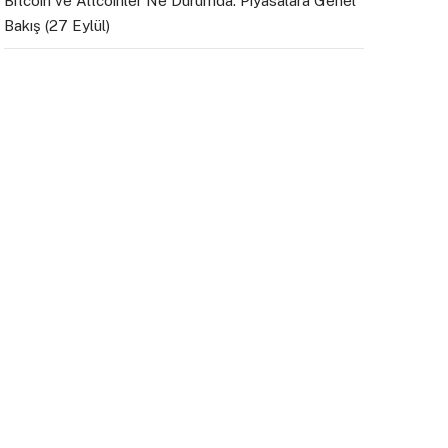
Bitcoin ve Altcoinler Ne Durumda: Piyasalara Genel
Bakış (27 Eylül)