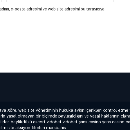
dımı, e-posta adresimi ve web site adresimi bu tarayıcıya
aya göre, web site yönetiminin hukuka aykırı içerikleri kontrol etme
rin yasal olmayan bir biçimde paylaşıldığını ve yasal haklarının çiğne
irler.
beylikdüzü escort
vidobet
vidobet
şans casino
şans casino
ca
film izle
aksiyon filmleri
marsbahis