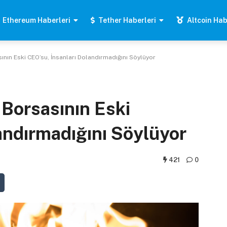
Ethereum Haberleri
Tether Haberleri
Altcoin Hab
ının Eski CEO’su, İnsanları Dolandırmadığını Söylüyor
 Borsasının Eski
andırmadığını Söylüyor
421
0