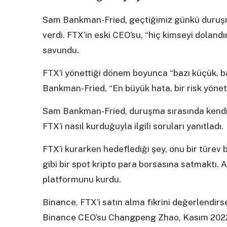
Sam Bankman-Fried, geçtiğimiz günkü duruşma
verdi. FTX’in eski CEO’su, “hiç kimseyi dolandı
savundu.
FTX’i yönettiği dönem boyunca “bazı küçük, ba
Bankman-Fried, “En büyük hata, bir risk yönet
Sam Bankman-Fried, duruşma sırasında kendi 
FTX’i nasıl kurduğuyla ilgili soruları yanıtladı.
FTX’i kurarken hedeflediği şey, onu bir türe
gibi bir spot kripto para borsasına satmaktı.
platformunu kurdu.
Binance, FTX’i satın alma fikrini değerlendir
Binance CEO’su Changpeng Zhao, Kasım 2022’d