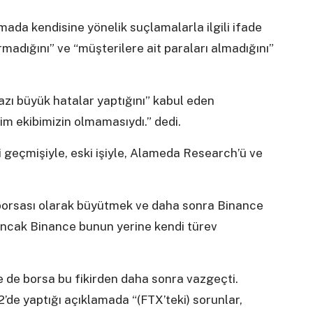
da kendisine yönelik suçlamalarla ilgili ifade
rmadığını” ve “müşterilere ait paraları almadığını”
zı büyük hatalar yaptığını” kabul eden
im ekibimizin olmamasıydı.” dedi.
geçmişiyle, eski işiyle, Alameda Research’ü ve
v borsası olarak büyütmek ve daha sonra Binance
 Ancak Binance bunun yerine kendi türev
se de borsa bu fikirden daha sonra vazgeçti.
e yaptığı açıklamada “(FTX’teki) sorunlar,